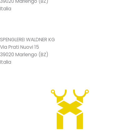
39020 Marlengo (BZ)
Italia
+39 0473 447055
info@spenglerei-waldner.it
SPENGLEREI WALDNER KG
Via Prati Nuovi 15
39020 Marlengo (BZ)
Italia
+39 0473 447055
info@spenglerei-waldner.it